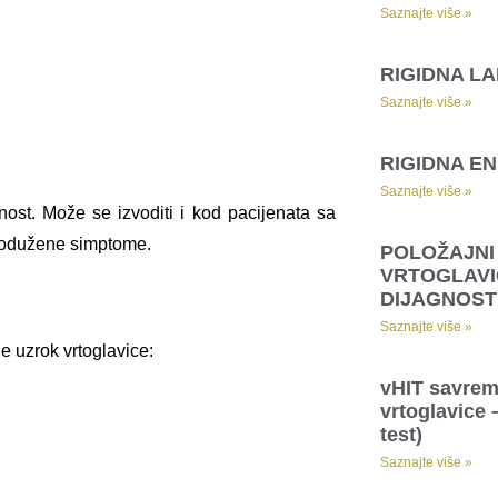
Saznajte više »
RIGIDNA L
Saznajte više »
RIGIDNA E
Saznajte više »
nost. Može se izvoditi i kod pacijenata sa
produžene simptome.
POLOŽAJNI
VRTOGLAVI
DIJAGNOST
Saznajte više »
e uzrok vrtoglavice:
vHIT savrem
vrtoglavice 
test)
Saznajte više »