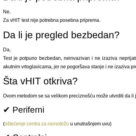
Ne.
Za vHIT test nije potrebna posebna priprema.
Da li je pregled bezbedan?
Da.
Test je potpuno bezbedan, neinvazivan i ne izaziva neprijat
akutnim vrtoglavicama, jer ne pogoršava stanje i ne izaziva 
Šta vHIT otkriva?
Ovom metodom se sa velikom preciznošću može utvrditi da li j
✔ Periferni
(
oštećenje centra za ravnotežu
u unutrašnjem uvu)