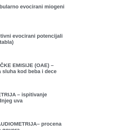
bularno evocirani miogeni
vni evocirani potencijali
abla)
KE EMISIJE (OAE) –
a sluha kod beba i dece
IJA – ispitivanje
dnjeg uva
UDIOMETRIJA– procena