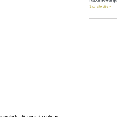
razumevanj
Saznajte više »
 neurološka dijagnostika potrebna.