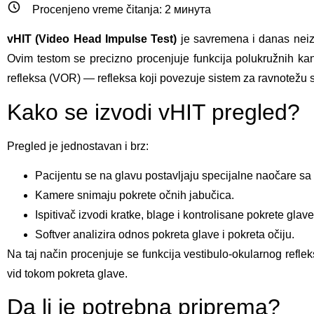
Procenjeno vreme čitanja:
2
минута
vHIT (Video Head Impulse Test)
je savremena i danas neizo
Ovim testom se precizno procenjuje funkcija polukružnih kan
refleksa (VOR) — refleksa koji povezuje sistem za ravnotežu s
Kako se izvodi vHIT pregled?
Pregled je jednostavan i brz:
Pacijentu se na glavu postavljaju specijalne naočare s
Kamere snimaju pokrete očnih jabučica.
Ispitivač izvodi kratke, blage i kontrolisane pokrete glave
Softver analizira odnos pokreta glave i pokreta očiju.
Na taj način procenjuje se funkcija vestibulo-okularnog ref
vid tokom pokreta glave.
Da li je potrebna priprema?