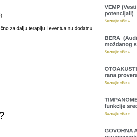
VEMP (Vesti
potencijali)
)
Saznajte više »
učno za dalju terapiju i eventualnu dodatnu
BERA (Auditi
moždanog st
Saznajte više »
OTOAKUSTIČ
rana prover
Saznajte više »
TIMPANOMETR
funkcije sre
?
Saznajte više »
GOVORNA A