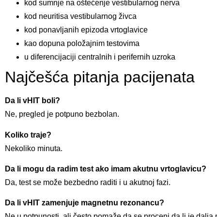
kod sumnje na oštećenje vestibularnog nerva
kod neuritisa vestibularnog živca
kod ponavljanih epizoda vrtoglavice
kao dopuna položajnim testovima
u diferencijaciji centralnih i perifernih uzroka
Najčešća pitanja pacijenata
Da li vHIT boli?
Ne, pregled je potpuno bezbolan.
Koliko traje?
Nekoliko minuta.
Da li mogu da radim test ako imam akutnu vrtoglavicu?
Da, test se može bezbedno raditi i u akutnoj fazi.
Da li vHIT zamenjuje magnetnu rezonancu?
Ne u potpunosti, ali često pomaže da se proceni da li je dalja