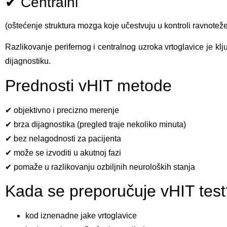
✔ Centralni
(oštećenje struktura mozga koje učestvuju u kontroli ravnoteže
Razlikovanje perifernog i centralnog uzroka vrtoglavice je klj
dijagnostiku.
Prednosti vHIT metode
✔ objektivno i precizno merenje
✔ brza dijagnostika (pregled traje nekoliko minuta)
✔ bez nelagodnosti za pacijenta
✔ može se izvoditi u akutnoj fazi
✔ pomaže u razlikovanju ozbiljnih neuroloških stanja
Kada se preporučuje vHIT test
kod iznenadne jake vrtoglavice