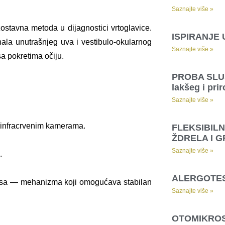
Saznajte više »
stavna metoda u dijagnostici vrtoglavice.
ISPIRANJE 
ala unutrašnjeg uva i vestibulo-okularnog
Saznajte više »
a pokretima očiju.
PROBA SLUŠ
lakšeg i pri
Saznajte više »
a infracrvenim kamerama.
FLEKSIBIL
ŽDRELA I 
Saznajte više »
.
ALERGOTE
leksa — mehanizma koji omogućava stabilan
Saznajte više »
OTOMIKRO