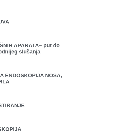
UVA
NIH APARATA– put do
rodnijeg slušanja
NA ENDOSKOPIJA NOSA,
GRLA
STIRANJE
SKOPIJA