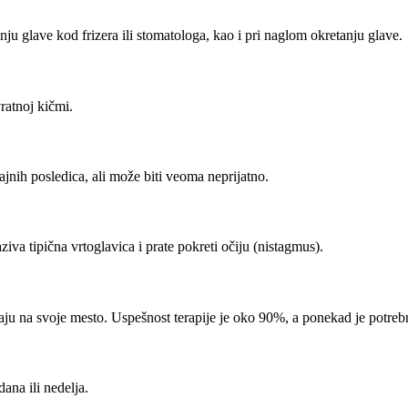
nju glave kod frizera ili stomatologa, kao i pri naglom okretanju glave.
atnoj kičmi.
nih posledica, ali može biti veoma neprijatno.
iva tipična vrtoglavica i prate pokreti očiju (nistagmus).
aju na svoje mesto. Uspešnost terapije je oko 90%, a ponekad je potre
ana ili nedelja.