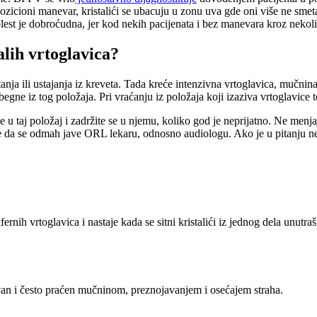
zicioni manevar, kristalići se ubacuju u zonu uva gde oni više ne smet
Bolest je dobroćudna, jer kod nekih pacijenata i bez manevara kroz nekol
lih vrtoglavica?
ja ili ustajanja iz kreveta. Tada kreće intenzivna vrtoglavica, mučnina,
begne iz tog položaja. Pri vraćanju iz položaja koji izaziva vrtoglavice
 u taj položaj i zadržite se u njemu, koliko god je neprijatno. Ne menja
je da se odmah jave ORL lekaru, odnosno audiologu. Ako je u pitanju nešt
ernih vrtoglavica i nastaje kada se sitni kristalići iz jednog dela unut
van i često praćen mučninom, preznojavanjem i osećajem straha.