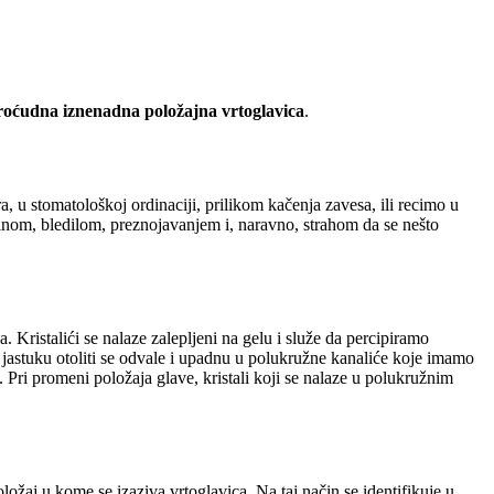
oćudna iznenadna položajna vrtoglavica
.
, u stomatološkoj ordinaciji, prilikom kačenja zavesa, ili recimo u
ninom, bledilom, preznojavanjem i, naravno, strahom da se nešto
 Kristalići se nalaze zalepljeni na gelu i služe da percipiramo
 jastuku otoliti se odvale i upadnu u polukružne kanaliće koje imamo
 Pri promeni položaja glave, kristali koji se nalaze u polukružnim
ožaj u kome se izaziva vrtoglavica. Na taj način se identifikuje u