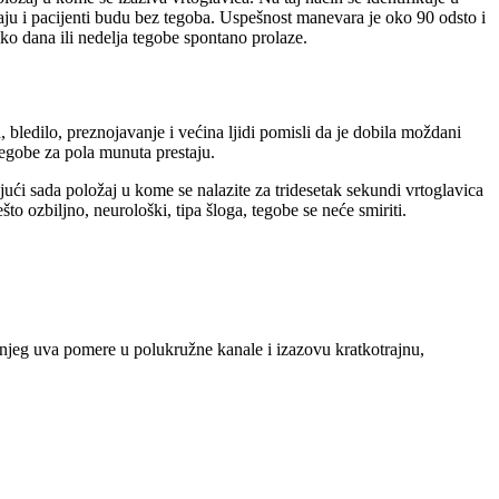
aju i pacijenti budu bez tegoba. Uspešnost manevara je oko 90 odsto i
iko dana ili nedelja tegobe spontano prolaze.
 bledilo, preznojavanje i većina ljidi pomisli da je dobila moždani
 tegobe za pola munuta prestaju.
jući sada položaj u kome se nalazite za tridesetak sekundi vrtoglavica
o ozbiljno, neurološki, tipa šloga, tegobe se neće smiriti.
rašnjeg uva pomere u polukružne kanale i izazovu kratkotrajnu,