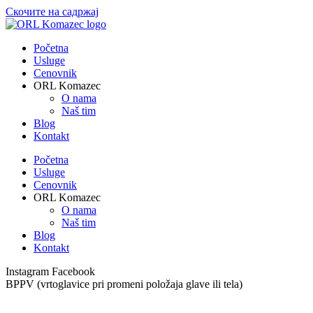
Скочите на садржај
Početna
Usluge
Cenovnik
ORL Komazec
O nama
Naš tim
Blog
Kontakt
Početna
Usluge
Cenovnik
ORL Komazec
O nama
Naš tim
Blog
Kontakt
Instagram
Facebook
BPPV (vrtoglavice pri promeni položaja glave ili tela)