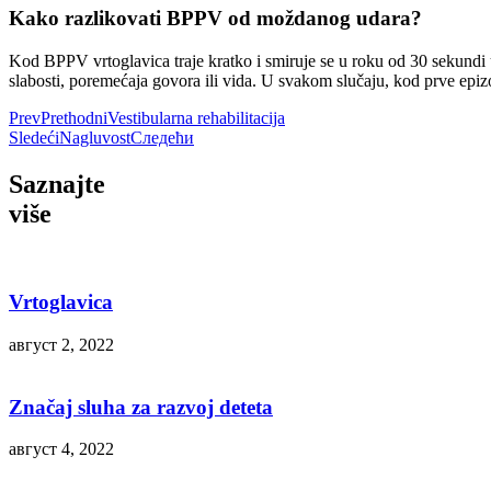
Kako razlikovati BPPV od moždanog udara?
Kod BPPV vrtoglavica traje kratko i smiruje se u roku od 30 sekundi
slabosti, poremećaja govora ili vida. U svakom slučaju, kod prve epiz
Prev
Prethodni
Vestibularna rehabilitacija
Sledeći
Nagluvost
Следећи
Saznajte
više
Vrtoglavica
август 2, 2022
Značaj sluha za razvoj deteta
август 4, 2022