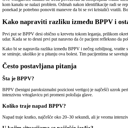
kom kanalu se nalazi problem. Odmah nakon identifikacije radi se repo
ponekad je potrebno ponoviti manevre da bi se svi kristalići vratili. 
Kako napraviti razliku između BPPV i osta
Prvi put se BPPV desi obično u krevetu tokom leganja, prilikom okretan
udar. Kada se to desni prvi put naravno da će pacijent refleksno da po
Kako bi se napravila razlika između BPPV i nečeg ozbiljnog, vratite se
se smiruje, ukoliko je u pitanju ova bolest. Tim pacijentima se savetu
Često postavljana pitanja
Šta je BPPV?
BPPV (benigni paroksizmalni pozicioni vertigo) je najčešći uzrok perif
intenzivnu vrtoglavicu pri promeni položaja glave.
Koliko traje napad BPPV?
Napad traje kratko, najčešće oko 20–30 sekundi, ali je veoma intenzi
U kojim situacijama se najčešće javlja?