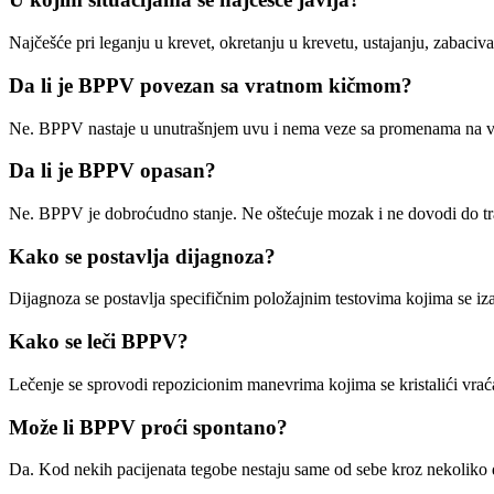
Najčešće pri leganju u krevet, okretanju u krevetu, ustajanju, zabaciva
Da li je BPPV povezan sa vratnom kičmom?
Ne. BPPV nastaje u unutrašnjem uvu i nema veze sa promenama na vr
Da li je BPPV opasan?
Ne. BPPV je dobroćudno stanje. Ne oštećuje mozak i ne dovodi do traj
Kako se postavlja dijagnoza?
Dijagnoza se postavlja specifičnim položajnim testovima kojima se izaz
Kako se leči BPPV?
Lečenje se sprovodi repozicionim manevrima kojima se kristalići vrać
Može li BPPV proći spontano?
Da. Kod nekih pacijenata tegobe nestaju same od sebe kroz nekoliko d