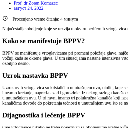
Prof. dr Zoran Komazec
август 24, 2022
Procenjeno vreme čitanja:
4
минута
Najučestalije oboljenje koje se razvija u okviru perifernih vrtoglavi
Kako se manifestuje BPPV?
BPPV se manifestuje vrtoglavicama pri promeni položaja glave, najčešće
vožnji kada se okrene glava. U tim situacijama nastane intenzivna vr
ozbiljno desilo.
Uzrok nastavka BPPV
Uzrok ovih vrtoglavica su kristalići u unutrašnjem uvu, otoliti, koje 
linearno kretanje, napred-nazad i gore-dole. Iz nekog razloga kao što
u unutrašnjem uvu. U tri ravni imamo tri polukružna kanalića koji ispu
kanalićima dovode do pokretanja tečnosti u unutrašnjem uvu što se man
Dijagnostika i lečenje BPPV
Ove vrtoglavice nikako ne treba povezivati sa oboljenjima vratne ki