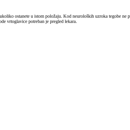
 ukoliko ostanete u istom položaju. Kod neuroloških uzroka tegobe ne 
ode vrtoglavice potreban je pregled lekara.