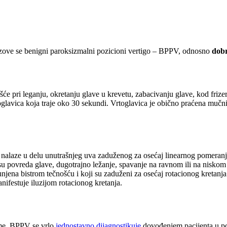
ca zove se benigni paroksizmalni pozicioni vertigo – BPPV, odnosno
dobr
 pri leganju, okretanju glave u krevetu, zabacivanju glave, kod frizera
toglavica koja traje oko 30 sekundi. Vrtoglavica je obično praćena muč
se nalaze u delu unutrašnjeg uva zaduženog za osećaj linearnog pomeranja.
 su povreda glave, dugotrajno ležanje, spavanje na ravnom ili na niskom
njena bistrom tečnošću i koji su zaduženi za osećaj rotacionog kretanja.
ifestuje iluzijom rotacionog kretanja.
čme. BPPV se vrlo
jednostavno dijagnostikuje
dovođenjem pacijenta u pol