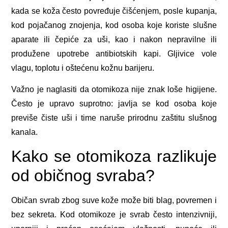
kada se koža često povređuje čišćenjem, posle kupanja,
kod pojačanog znojenja, kod osoba koje koriste slušne
aparate ili čepiće za uši, kao i nakon nepravilne ili
produžene upotrebe antibiotskih kapi. Gljivice vole
vlagu, toplotu i oštećenu kožnu barijeru.
Važno je naglasiti da otomikoza nije znak loše higijene.
Često je upravo suprotno: javlja se kod osoba koje
previše čiste uši i time naruše prirodnu zaštitu slušnog
kanala.
Kako se otomikoza razlikuje
od običnog svraba?
Običan svrab zbog suve kože može biti blag, povremen i
bez sekreta. Kod otomikoze je svrab često intenzivniji,