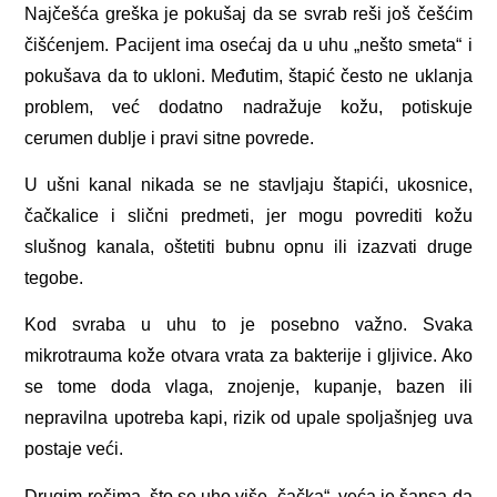
Najčešća greška je pokušaj da se svrab reši još češćim
čišćenjem. Pacijent ima osećaj da u uhu „nešto smeta“ i
pokušava da to ukloni. Međutim, štapić često ne uklanja
problem, već dodatno nadražuje kožu, potiskuje
cerumen dublje i pravi sitne povrede.
U ušni kanal nikada se ne stavljaju štapići, ukosnice,
čačkalice i slični predmeti, jer mogu povrediti kožu
slušnog kanala, oštetiti bubnu opnu ili izazvati druge
tegobe.
Kod svraba u uhu to je posebno važno. Svaka
mikrotrauma kože otvara vrata za bakterije i gljivice. Ako
se tome doda vlaga, znojenje, kupanje, bazen ili
nepravilna upotreba kapi, rizik od upale spoljašnjeg uva
postaje veći.
Drugim rečima, što se uho više „čačka“, veća je šansa da