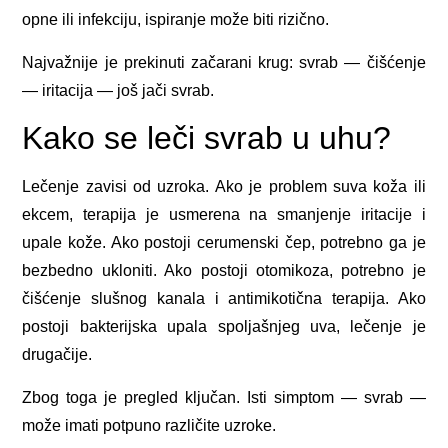
opne ili infekciju, ispiranje može biti rizično.
Najvažnije je prekinuti začarani krug: svrab — čišćenje
— iritacija — još jači svrab.
Kako se leči svrab u uhu?
Lečenje zavisi od uzroka. Ako je problem suva koža ili
ekcem, terapija je usmerena na smanjenje iritacije i
upale kože. Ako postoji cerumenski čep, potrebno ga je
bezbedno ukloniti. Ako postoji otomikoza, potrebno je
čišćenje slušnog kanala i antimikotična terapija. Ako
postoji bakterijska upala spoljašnjeg uva, lečenje je
drugačije.
Zbog toga je pregled ključan. Isti simptom — svrab —
može imati potpuno različite uzroke.