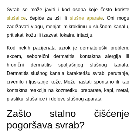
Svrab se može javiti i kod osoba koje često koriste
slušalice
, čepiće za uši ili
slušne aparate
. Oni mogu
zadržavati vlagu, menjati mikroklimu u slušnom kanalu,
pritiskati kožu ili izazvati lokalnu iritaciju.
Kod nekih pacijenata uzrok je dermatološki problem:
ekcem, seboreični dermatitis, kontaktna alergija ili
hronični dermatitis spoljašnjeg slušnog kanala.
Dermatitis slušnog kanala karakterišu svrab, perutanje,
crvenilo i ljuskanje kože. Može nastati spontano ili kao
kontaktna reakcija na kozmetiku, preparate, kapi, metal,
plastiku, slušalice ili delove slušnog aparata.
Zašto stalno čišćenje
pogoršava svrab?