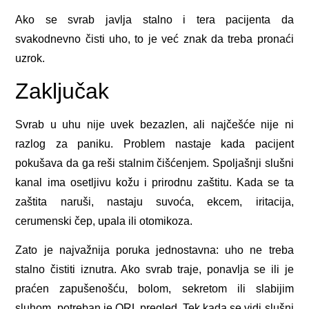
Ako se svrab javlja stalno i tera pacijenta da
svakodnevno čisti uho, to je već znak da treba pronaći
uzrok.
Zaključak
Svrab u uhu nije uvek bezazlen, ali najčešće nije ni
razlog za paniku. Problem nastaje kada pacijent
pokušava da ga reši stalnim čišćenjem. Spoljašnji slušni
kanal ima osetljivu kožu i prirodnu zaštitu. Kada se ta
zaštita naruši, nastaju suvoća, ekcem, iritacija,
cerumenski čep, upala ili otomikoza.
Zato je najvažnija poruka jednostavna: uho ne treba
stalno čistiti iznutra. Ako svrab traje, ponavlja se ili je
praćen zapušenošću, bolom, sekretom ili slabijim
sluhom, potreban je ORL pregled. Tek kada se vidi slušni