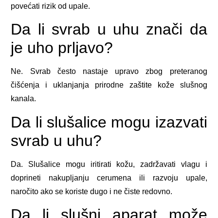
povećati rizik od upale.
Da li svrab u uhu znači da
je uho prljavo?
Ne. Svrab često nastaje upravo zbog preteranog
čišćenja i uklanjanja prirodne zaštite kože slušnog
kanala.
Da li slušalice mogu izazvati
svrab u uhu?
Da. Slušalice mogu iritirati kožu, zadržavati vlagu i
doprineti nakupljanju cerumena ili razvoju upale,
naročito ako se koriste dugo i ne čiste redovno.
Da li slušni aparat može