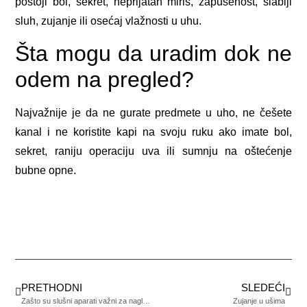
postoji bol, sekret, neprijatan miris, zapušenost, slabiji
sluh, zujanje ili osećaj vlažnosti u uhu.
Šta mogu da uradim dok ne
odem na pregled?
Najvažnije je da ne gurate predmete u uho, ne češete
kanal i ne koristite kapi na svoju ruku ako imate bol,
sekret, raniju operaciju uva ili sumnju na oštećenje
bubne opne.
PRETHODNI
SLEDEĆI
Zašto su slušni aparati važni za nagluvu decu
Zujanje u ušima