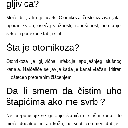
gljivica?
Može biti, ali nije uvek. Otomikoza često izaziva jak i
uporan svrab, osećaj vlažnosti, zapušenost, perutanje,
sekret i ponekad slabiji sluh.
Šta je otomikoza?
Otomikoza je gljivična infekcija spoljašnjeg slušnog
kanala. Najčešće se javlja kada je kanal vlažan, iritiran
ili oštećen preteranim čišćenjem.
Da li smem da čistim uho
štapićima ako me svrbi?
Ne preporučuje se guranje štapića u slušni kanal. To
može dodatno iritirati kožu, potisnuti cerumen dublje i