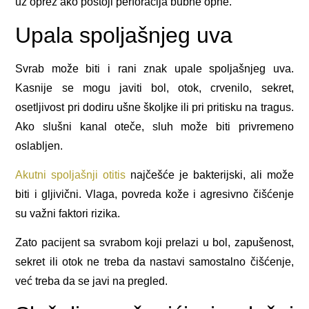
uz oprez ako postoji perforacija bubne opne.
Upala spoljašnjeg uva
Svrab može biti i rani znak upale spoljašnjeg uva.
Kasnije se mogu javiti bol, otok, crvenilo, sekret,
osetljivost pri dodiru ušne školjke ili pri pritisku na tragus.
Ako slušni kanal oteče, sluh može biti privremeno
oslabljen.
Akutni spoljašnji otitis
najčešće je bakterijski, ali može
biti i gljivični. Vlaga, povreda kože i agresivno čišćenje
su važni faktori rizika.
Zato pacijent sa svrabom koji prelazi u bol, zapušenost,
sekret ili otok ne treba da nastavi samostalno čišćenje,
već treba da se javi na pregled.