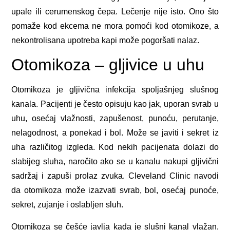
upale ili cerumenskog čepa. Lečenje nije isto. Ono što
pomaže kod ekcema ne mora pomoći kod otomikoze, a
nekontrolisana upotreba kapi može pogoršati nalaz.
Otomikoza – gljivice u uhu
Otomikoza je gljivična infekcija spoljašnjeg slušnog
kanala. Pacijenti je često opisuju kao jak, uporan svrab u
uhu, osećaj vlažnosti, zapušenost, punoću, perutanje,
nelagodnost, a ponekad i bol. Može se javiti i sekret iz
uha različitog izgleda. Kod nekih pacijenata dolazi do
slabijeg sluha, naročito ako se u kanalu nakupi gljivični
sadržaj i zapuši prolaz zvuka. Cleveland Clinic navodi
da otomikoza može izazvati svrab, bol, osećaj punoće,
sekret, zujanje i oslabljen sluh.
Otomikoza se češće javlja kada je slušni kanal vlažan,