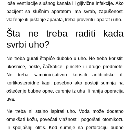
loše ventilacije slušnog kanala ili gljivične infekcije. Ako
pacijent sa slušnim aparatom ima svrab, zapušenost,
vlaženje ili pištanje aparata, treba proveriti i aparat i uho.
Šta ne treba raditi kada
svrbi uho?
Ne treba gurati štapiće duboko u uho. Ne treba koristiti
ukosnice, nokte, čačkalice, pincete ili druge predmete.
Ne treba samoinicijativno koristiti antibiotske ili
kortikosteroidne kapi, posebno ako postoji sumnja na
oštećenje bubne opne, curenje iz uha ili ranija operacija
uva.
Ne treba ni stalno ispirati uho. Voda može dodatno
omekšati kožu, povećati vlažnost i pogoršati otomikozu
ili spoljašnji otitis. Kod sumnje na perforaciju bubne