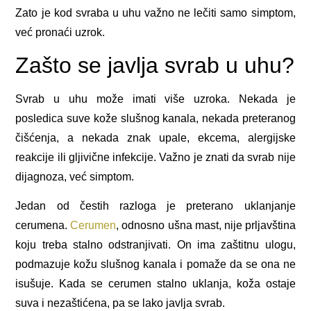
Zato je kod svraba u uhu važno ne lečiti samo simptom,
već pronaći uzrok.
Zašto se javlja svrab u uhu?
Svrab u uhu može imati više uzroka. Nekada je
posledica suve kože slušnog kanala, nekada preteranog
čišćenja, a nekada znak upale, ekcema, alergijske
reakcije ili gljivične infekcije. Važno je znati da svrab nije
dijagnoza, već simptom.
Jedan od čestih razloga je preterano uklanjanje
cerumena.
Cerumen
, odnosno ušna mast, nije prljavština
koju treba stalno odstranjivati. On ima zaštitnu ulogu,
podmazuje kožu slušnog kanala i pomaže da se ona ne
isušuje. Kada se cerumen stalno uklanja, koža ostaje
suva i nezaštićena, pa se lako javlja svrab.