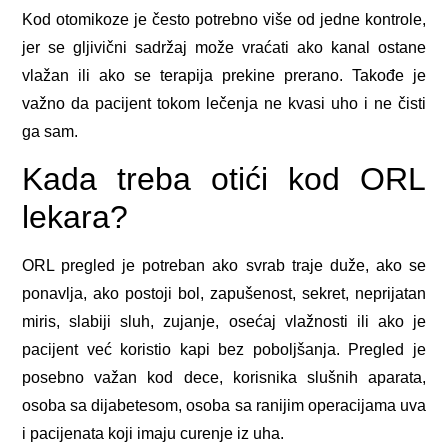
Kod otomikoze je često potrebno više od jedne kontrole,
jer se gljivični sadržaj može vraćati ako kanal ostane
vlažan ili ako se terapija prekine prerano. Takođe je
važno da pacijent tokom lečenja ne kvasi uho i ne čisti
ga sam.
Kada treba otići kod ORL
lekara?
ORL pregled je potreban ako svrab traje duže, ako se
ponavlja, ako postoji bol, zapušenost, sekret, neprijatan
miris, slabiji sluh, zujanje, osećaj vlažnosti ili ako je
pacijent već koristio kapi bez poboljšanja. Pregled je
posebno važan kod dece, korisnika slušnih aparata,
osoba sa dijabetesom, osoba sa ranijim operacijama uva
i pacijenata koji imaju curenje iz uha.