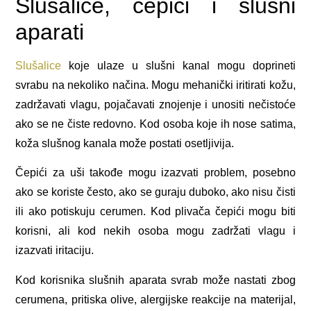
Slušalice, čepići i slušni
aparati
Slušalice
koje ulaze u slušni kanal mogu doprineti
svrabu na nekoliko načina. Mogu mehanički iritirati kožu,
zadržavati vlagu, pojačavati znojenje i unositi nečistoće
ako se ne čiste redovno. Kod osoba koje ih nose satima,
koža slušnog kanala može postati osetljivija.
Čepići za uši takođe mogu izazvati problem, posebno
ako se koriste često, ako se guraju duboko, ako nisu čisti
ili ako potiskuju cerumen. Kod plivača čepići mogu biti
korisni, ali kod nekih osoba mogu zadržati vlagu i
izazvati iritaciju.
Kod korisnika slušnih aparata svrab može nastati zbog
cerumena, pritiska olive, alergijske reakcije na materijal,