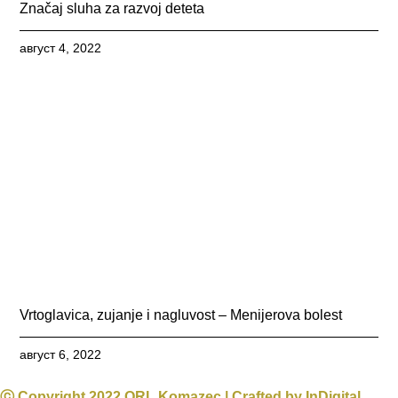
Značaj sluha za razvoj deteta
август 4, 2022
Vrtoglavica, zujanje i nagluvost – Menijerova bolest
август 6, 2022
ⓒ Copyright 2022 ORL Komazec | Crafted by
InDigital