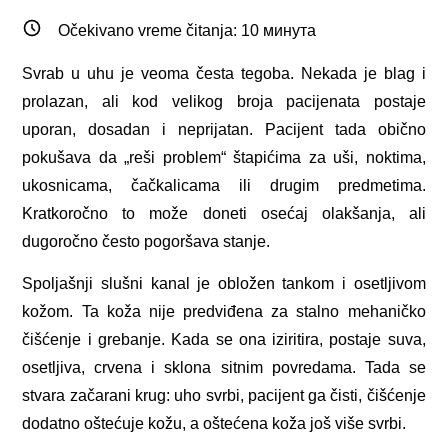
Očekivano vreme čitanja:
10
минута
Svrab u uhu je veoma česta tegoba. Nekada je blag i
prolazan, ali kod velikog broja pacijenata postaje
uporan, dosadan i neprijatan. Pacijent tada obično
pokušava da „reši problem“ štapićima za uši, noktima,
ukosnicama, čačkalicama ili drugim predmetima.
Kratkoročno to može doneti osećaj olakšanja, ali
dugoročno često pogoršava stanje.
Spoljašnji slušni kanal je obložen tankom i osetljivom
kožom. Ta koža nije predviđena za stalno mehaničko
čišćenje i grebanje. Kada se ona iziritira, postaje suva,
osetljiva, crvena i sklona sitnim povredama. Tada se
stvara začarani krug: uho svrbi, pacijent ga čisti, čišćenje
dodatno oštećuje kožu, a oštećena koža još više svrbi.