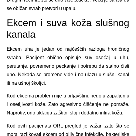
se običan svrab pretvori u upalu.
Ekcem i suva koža slušnog
kanala
Ekcem uha je jedan od najčešćih razloga hroničnog
svraba. Pacijent obično opisuje suv osećaj u uhu,
perutanje, povremeno peckanje i potrebu da stalno čisti
uho. Nekada se promene vide i na ulazu u slušni kanal
ili na ušnoj školjci.
Kod ekcema problem nije u prljavštini, nego u zapaljenju
i osetljivosti kože. Zato agresivno čišćenje ne pomaže.
Naprotiv, ono uklanja zaštitni sloj i dodatno iritira kožu.
Kod ovih pacijenata ORL pregled je važan zato što se
mora razlikovati ekcem od gljivične infekcije, bakterijske