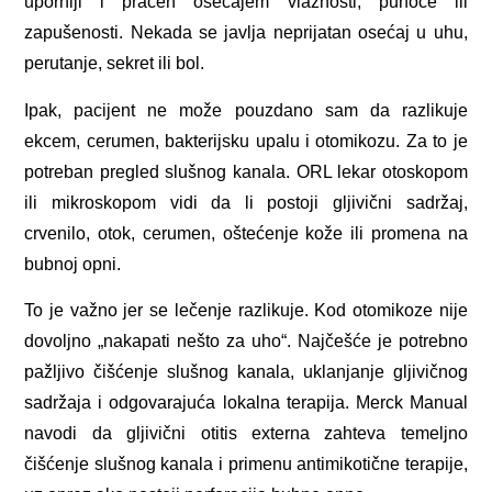
uporniji i praćen osećajem vlažnosti, punoće ili
zapušenosti. Nekada se javlja neprijatan osećaj u uhu,
perutanje, sekret ili bol.
Ipak, pacijent ne može pouzdano sam da razlikuje
ekcem, cerumen, bakterijsku upalu i otomikozu. Za to je
potreban pregled slušnog kanala. ORL lekar otoskopom
ili mikroskopom vidi da li postoji gljivični sadržaj,
crvenilo, otok, cerumen, oštećenje kože ili promena na
bubnoj opni.
To je važno jer se lečenje razlikuje. Kod otomikoze nije
dovoljno „nakapati nešto za uho“. Najčešće je potrebno
pažljivo čišćenje slušnog kanala, uklanjanje gljivičnog
sadržaja i odgovarajuća lokalna terapija. Merck Manual
navodi da gljivični otitis externa zahteva temeljno
čišćenje slušnog kanala i primenu antimikotične terapije,