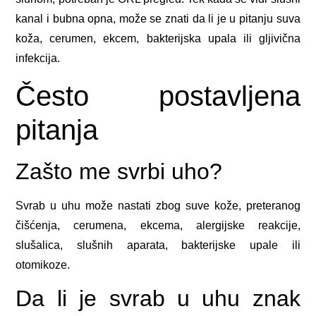
kanal i bubna opna, može se znati da li je u pitanju suva
koža, cerumen, ekcem, bakterijska upala ili gljivična
infekcija.
Često postavljena
pitanja
Zašto me svrbi uho?
Svrab u uhu može nastati zbog suve kože, preteranog
čišćenja, cerumena, ekcema, alergijske reakcije,
slušalica, slušnih aparata, bakterijske upale ili
otomikoze.
Da li je svrab u uhu znak