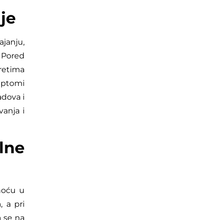
je
janju,
 Pored
kretima
imptomi
dova i
anja i
lne
noću u
 a pri
 se na