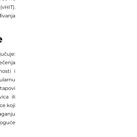
vHIT).
ivanja
e
učuje:
lečenja
osti i
bularnu
štapovi
ca ili
ce koji
aganju
oguće