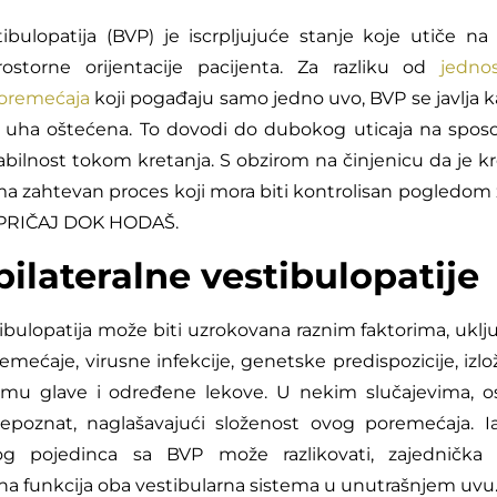
tibulopatija (BVP) je iscrpljujuće stanje koje utiče na
rostorne orijentacije pacijenta. Za razliku od
jednos
poremećaja
koji pogađaju samo jedno uvo, BVP se javlja 
 uha oštećena. To dovodi do dubokog uticaja na spos
tabilnost tokom kretanja. S obzirom na činjenicu da je k
a zahtevan proces koji mora biti kontrolisan pogledom 
E PRIČAJ DOK HODAŠ.
bilateralne vestibulopatije
tibulopatija može biti uzrokovana raznim faktorima, uklj
ećaje, virusne infekcije, genetske predispozicije, izl
umu glave i određene lekove. U nekim slučajevima, o
epoznat, naglašavajući složenost ovog poremećaja. I
og pojedinca sa BVP može razlikovati, zajednička 
 funkcija oba vestibularna sistema u unutrašnjem uvu