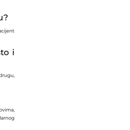
u?
cijent
to i
drugu,
ovima,
larnog