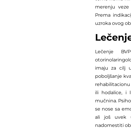
merenju veze 
Prema indikaci
uzroka ovog obo
Lečenje
Lečenje BVP 
otorinolaringol
imaju za cilj 
poboljšanje kva
rehabilitacionu
ili hodalice, 
mučnina. Psihol
se nose sa emo
ali još uvek
nadomestiti obo