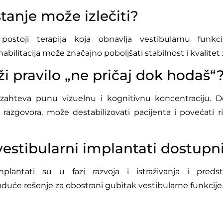
stanje može izlečiti?
ostoji terapija koja obnavlja vestibularnu funkcij
abilitacija može značajno poboljšati stabilnost i kvalitet 
ži pravilo „ne pričaj dok hodaš“
ahteva punu vizuelnu i kognitivnu koncentraciju. D
razgovora, može destabilizovati pacijenta i povećati r
 vestibularni implantati dostupn
mplantati su u fazi razvoja i istraživanja i predsta
duće rešenje za obostrani gubitak vestibularne funkcije