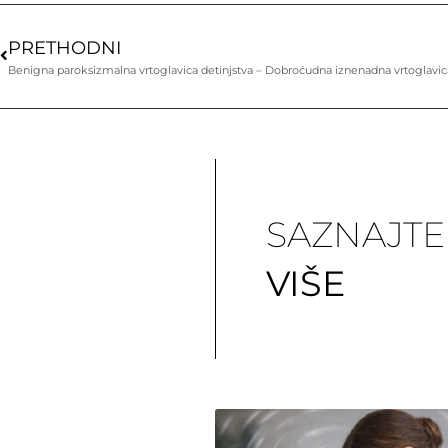
PRETHODNI
Benigna paroksizmalna vrtoglavica detinjstva – Dobroćudna iznenadna vrtoglavic
SAZNAJTE
VIŠE