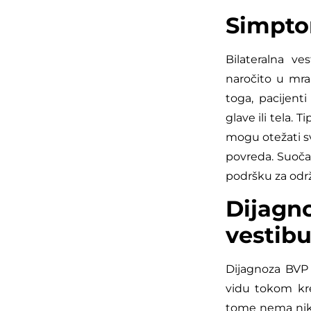
Simptom
Bilateralna ve
naročito u mra
toga, pacijent
glave ili tela.
mogu otežati s
povreda. Suoča
podršku za održ
Dijag
vestibu
Dijagnoza BVP 
vidu tokom kre
tome nema nika