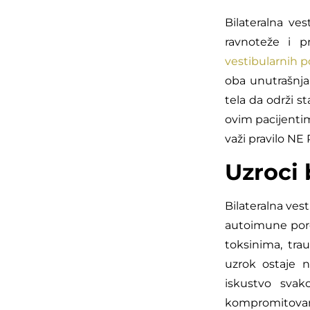
Bilateralna ves
ravnoteže i p
vestibularnih 
oba unutrašnja
tela da održi s
ovim pacijentim
važi pravilo N
Uzroci 
Bilateralna ves
autoimune porem
toksinima, tra
uzrok ostaje n
iskustvo svak
kompromitovana