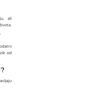
u, ali
života.
?
odatni
izik od
i?
vljaju
.