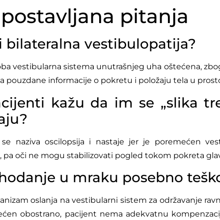
postavljana pitanja
i bilateralna vestibulopatija?
 oba vestibularna sistema unutrašnjeg uha oštećena, zb
 pouzdane informacije o pokretu i položaju tela u prost
cijenti kažu da im se „slika tr
aju?
e naziva oscilopsija i nastaje jer je poremećen vest
s, pa oči ne mogu stabilizovati pogled tokom pokreta gla
 hodanje u mraku posebno tešk
nizam oslanja na vestibularni sistem za održavanje rav
tećen obostrano, pacijent nema adekvatnu kompenzaci