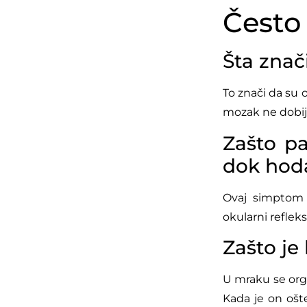
Često 
Šta znač
To znači da su
mozak ne dobija
Zašto pa
dok hod
Ovaj simptom s
okularni reflek
Zašto je
U mraku se orga
Kada je on oš