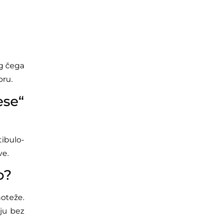
og čega
oru.
ese“
ibulo-
ve.
o?
noteže.
ju bez