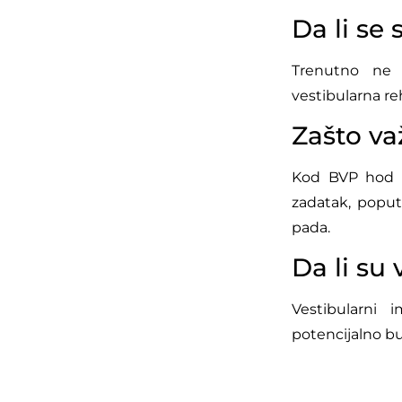
Da li se 
Trenutno ne p
vestibularna reh
Zašto va
Kod BVP hod z
zadatak, poput 
pada.
Da li su
Vestibularni i
potencijalno bu