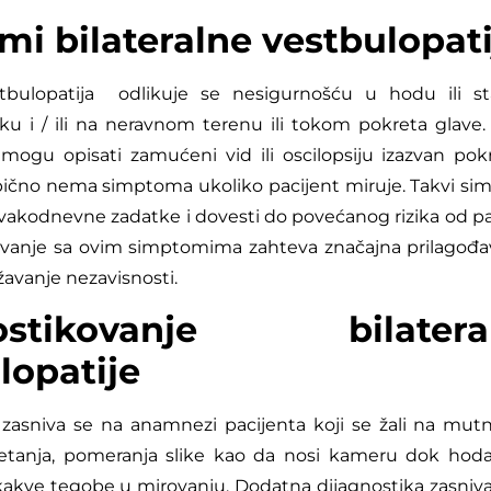
i bilateralne vestbulopati
stbulopatija odlikuje se nesigurnošću u hodu ili sta
ku i / ili na neravnom terenu ili tokom pokreta glave.
i mogu opisati zamućeni vid ili oscilopsiju izazvan po
 Tipično nema simptoma ukoliko pacijent miruje. Takvi s
vakodnevne zadatke i dovesti do povećanog rizika od pa
vanje sa ovim simptomima zahteva značajna prilagođav
avanje nezavisnosti.
nostikovanje bilatera
lopatije
zasniva se na anamnezi pacijenta koji se žali na mut
tanja, pomeranja slike kao da nosi kameru dok hoda,
kve tegobe u mirovanju. Dodatna dijagnostika zasniva