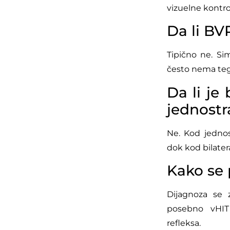
vizuelne kontro
Da li BV
Tipično ne. Si
često nema te
Da li je 
jednostr
Ne. Kod jedno
dok kod bilater
Kako se 
Dijagnoza se 
posebno vHIT 
refleksa.