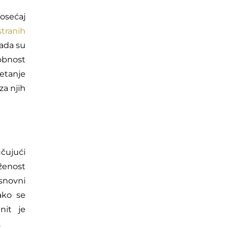
 osećaj
tranih
kada su
obnost
retanje
za njih
učujući
oženost
snovni
ako se
nit je
.