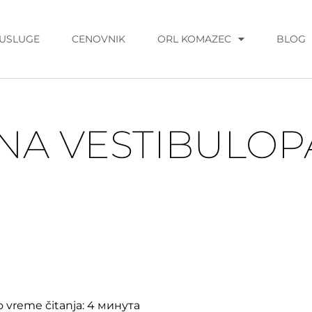
USLUGE
CENOVNIK
ORL KOMAZEC
BLOG
NA VESTIBULOP
 vreme čitanja:
4
минута