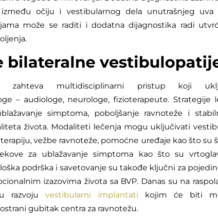
između očiju i vestibularnog dela unutrašnjeg uva (
jama može se raditi i dodatna dijagnostika radi utvrđ
ljenja.
 bilateralne vestibulopatij
zahteva multidisciplinarni pristup koji uklj
oge – audiologe, neurologe, fizioterapeute. Strategije 
ublažavanje simptoma, poboljšanje ravnoteže i stabiln
liteta života. Modaliteti lečenja mogu uključivati vesti
 terapiju, vežbe ravnoteže, pomoćne uređaje kao što su 
i lekove za ublažavanje simptoma kao što su vrtoglavi
oška podrška i savetovanje su takođe ključni za pojedin
cionalnim izazovima života sa BVP. Danas su na raspol
 u razvoju
vestibularni implantati
kojim će biti m
strani gubitak centra za ravnotežu.