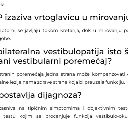
le.
P izaziva vrtoglavicu u mirovanj
mptomi se javljaju tokom kretanja, dok u mirovanju pa
gobe.
bilateralna vestibulopatija isto š
ani vestibularni poremećaj?
stranih poremećaja jedna strana može kompenzovati 
alne lezije nema zdrave strane koja bi preuzela funkciju.
postavlja dijagnoza?
zasniva na tipičnim simptomima i objektivnim test
testu kojim se procenjuje funkcija vestibulo-oku